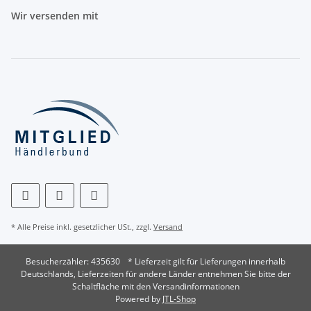
Wir versenden mit
* Alle Preise inkl. gesetzlicher USt., zzgl.
Versand
Besucherzähler: 435630
* Lieferzeit gilt für Lieferungen innerhalb
Deutschlands, Lieferzeiten für andere Länder entnehmen Sie bitte der
Schaltfläche mit den Versandinformationen
Powered by
JTL-Shop