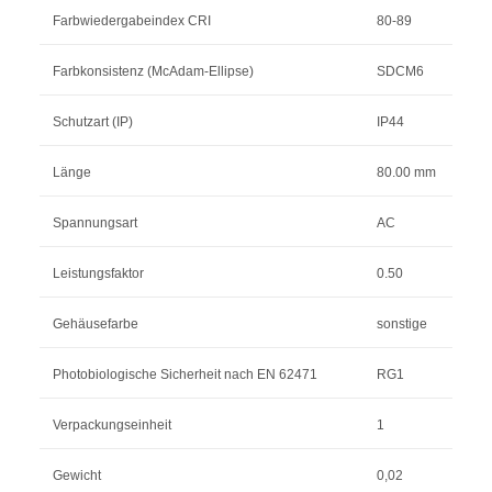
Farbwiedergabeindex CRI
80-89
Farbkonsistenz (McAdam-Ellipse)
SDCM6
Schutzart (IP)
IP44
Länge
80.00 mm
Spannungsart
AC
Leistungsfaktor
0.50
Gehäusefarbe
sonstige
Photobiologische Sicherheit nach EN 62471
RG1
Verpackungseinheit
1
Gewicht
0,02