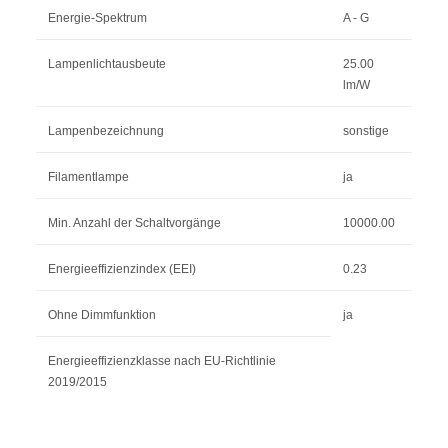
Energie-Spektrum
A - G
Lampenlichtausbeute
25.00
lm/W
Lampenbezeichnung
sonstige
Filamentlampe
ja
Min. Anzahl der Schaltvorgänge
10000.00
Energieeffizienzindex (EEI)
0.23
Ohne Dimmfunktion
ja
Energieeffizienzklasse nach EU-Richtlinie
2019/2015