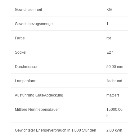
Gewichtseinheit
KG
Gewichtbezugsmenge
1
Farbe
rot
Sockel
E27
Durchmesser
50.00 mm
Lampenform
flachrund
Ausführung Glas/Abdeckung
mattiert
Mittlere Nennlebensdauer
15000.00
h
Gewichteter Energieverbrauch in 1.000 Stunden
2.00 kWh