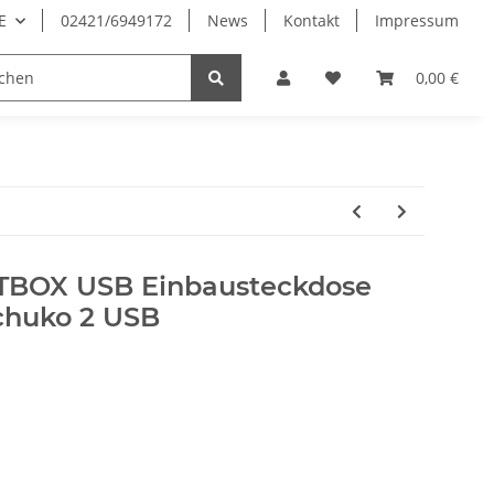
E
02421/6949172
News
Kontakt
Impressum
0,00 €
FTBOX USB Einbausteckdose
chuko 2 USB