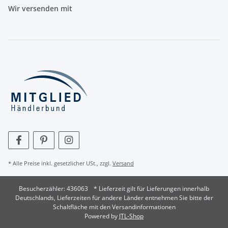
Wir versenden mit
* Alle Preise inkl. gesetzlicher USt., zzgl.
Versand
Besucherzähler: 436063
* Lieferzeit gilt für Lieferungen innerhalb
Deutschlands, Lieferzeiten für andere Länder entnehmen Sie bitte der
Schaltfläche mit den Versandinformationen
Powered by
JTL-Shop