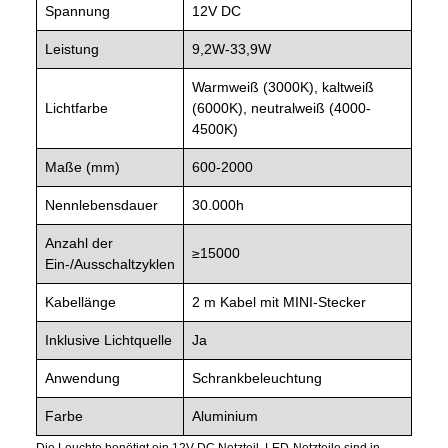
Spannung
12V DC
Leistung
9,2W-33,9W
Warmweiß (3000K), kaltweiß
Lichtfarbe
(6000K), neutralweiß (4000-
4500K)
Maße (mm)
600-2000
Nennlebensdauer
30.000h
Anzahl der
≥15000
Ein-/Ausschaltzyklen
Kabellänge
2 m Kabel mit MINI-Stecker
Inklusive Lichtquelle
Ja
Anwendung
Schrankbeleuchtung
Farbe
Aluminium
Die Leuchte benötigt ein 12V DC Netzteil. LED-Netzteile sind in