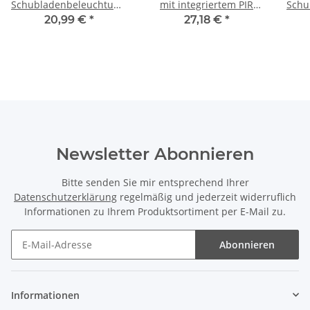
Schubladenbeleuchtungen
mit integriertem PIR
Schu
54 W
Sensor und
20,99 €
*
27,18 €
*
Anschlusskabel 414 bis
1164mm 764mm - 7W
warmweiß 3000K
Newsletter Abonnieren
Bitte senden Sie mir entsprechend Ihrer
Datenschutzerklärung
regelmäßig und jederzeit widerruflich
Informationen zu Ihrem Produktsortiment per E-Mail zu.
Abonnieren
Informationen