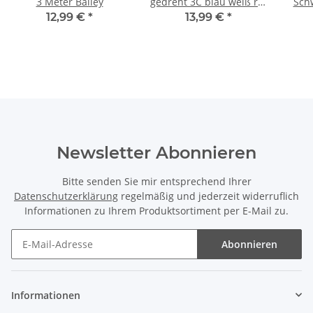
3 Meter Bailey
gedreht 3C blau weiß rot
Schw
3 Meter Bailey
12,99 €
*
13,99 €
*
Newsletter Abonnieren
Bitte senden Sie mir entsprechend Ihrer
Datenschutzerklärung
regelmäßig und jederzeit widerruflich
Informationen zu Ihrem Produktsortiment per E-Mail zu.
Abonnieren
Informationen