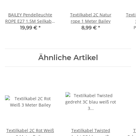
BAILEY Pendelleuchte
Textilkabel 2C Natur
Texti
ROPE E27 1.5M Seilkabel
rope 1 Meter Bailey
2x0.75mm2
P
19,99 €
*
8,99 €
*
Ähnliche Artikel
Textilkabel 2C Rot Weiß
Textilkabel Twisted
T