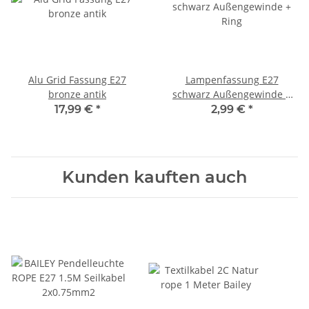
Alu Grid Fassung E27
Lampenfassung E27
bronze antik
schwarz Außengewinde +
Ring
17,99 €
*
2,99 €
*
Kunden kauften auch