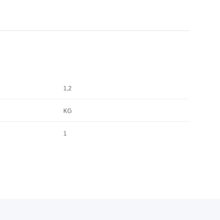
1,2
KG
1