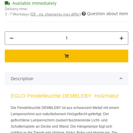
Available immediately
Delivery time:
Question about item
3 - 7 Workdays
(DE - int. shipments may differ)
Description
EGLO Pendelleuchte DEMBLEBY Holz/natur
Die Pendelleuchte DEMBLEBY ist aus schwarzem Metall mit einem
Lampenschirm aus naturfarbenem Holzgeflecht gefertigt. Der
geflochtene Lampenschirm zaubert faszinierende Licht- und
Schattenspiele an Decke und Wand. Die Hängelampe fügt sich
nahtlos in die Trends wie Vintage, Natur, Boho und Hygge ein. Sie